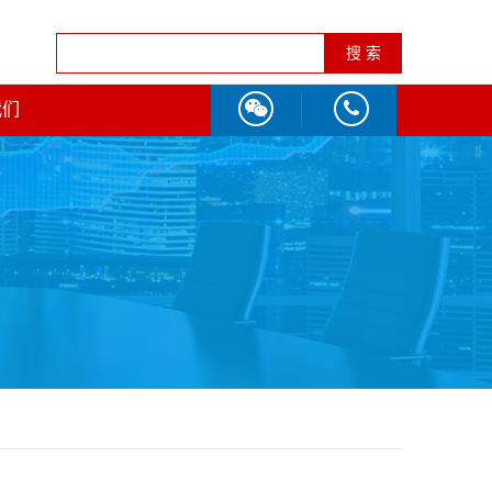
搜 索
我们